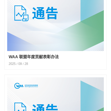
WAA 联盟年度贡献表彰办法
2025
09
28
/
/