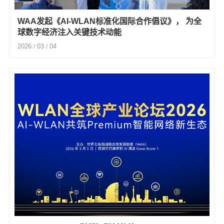
WAA发起《AI-WLAN标准化国际合作倡议》， 为全
球数字经济注入关键技术动能
2026
03
04
/
/