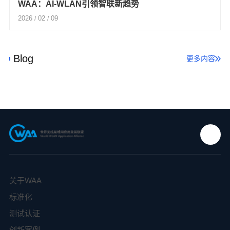
WAA：AI-WLAN引领智联新趋势
2026
02
09
/
/
Blog
更多内容
关于WAA
标准化
测试认证
创新案例