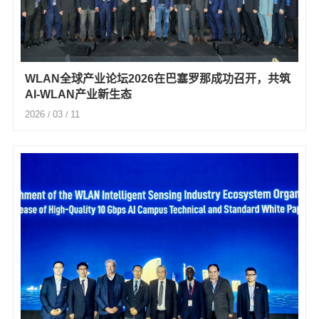
WLAN全球产业论坛2026在巴塞罗那成功召开，共筑
AI-WLAN产业新生态
2026
03
11
/
/