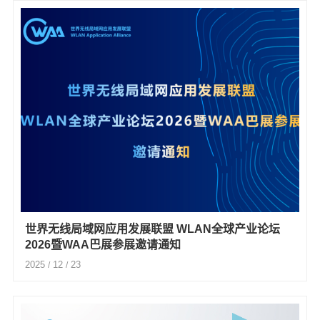
世界无线局域网应用发展联盟 WLAN全球产业论坛
2026暨WAA巴展参展邀请通知
2025
12
23
/
/