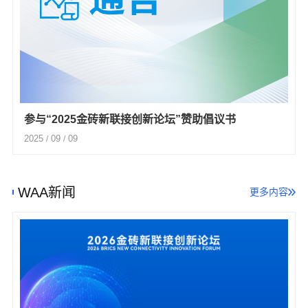
参与“2025金砖新联接创新论坛”赞助倡议书
2025
09
09
/
/
WAA新闻
更多内容