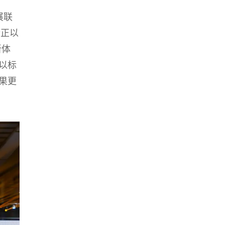
展联
新正以
新体
以标
果更