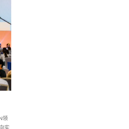
N领
向实