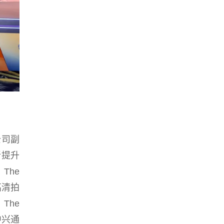
公司副
新提升
The
超高清拍
The
中兴通