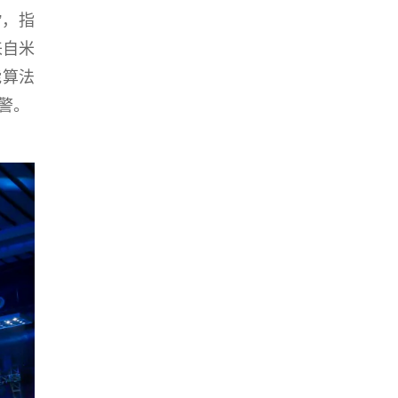
”，指
来自米
能算法
警。