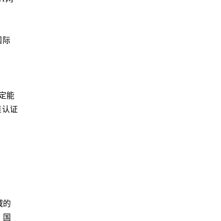
国际
定能
准认证
域的
、国