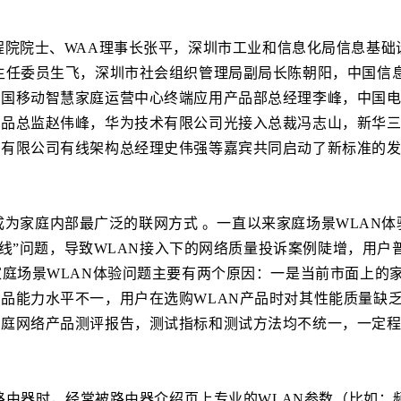
，中国工程院院士、WAA理事长张平，深圳市工业和信息化局信息基础
主任委员生飞，深圳市社会组织管理局副局长陈朝阳，中国信
中国移动智慧家庭运营中心终端应用产品部总经理李峰，中国
产品总监赵伟峰，华为技术有限公司光接入总裁冯志山，新华
份有限公司有线架构总经理史伟强等嘉宾共同启动了新标准的
N已成为家庭内部最广泛的联网方式 。一直以来家庭场景WLAN体
i掉线”问题，导致WLAN接入下的网络质量投诉案例陡增，用户
家庭场景WLAN体验问题主要有两个原因：一是当前市面上的
品能力水平不一，用户在选购WLAN产品时对其性能质量缺
家庭网络产品测评报告，测试指标和测试方法均不统一，一定
线路由器时，经常被路由器介绍页上专业的WLAN参数（比如：