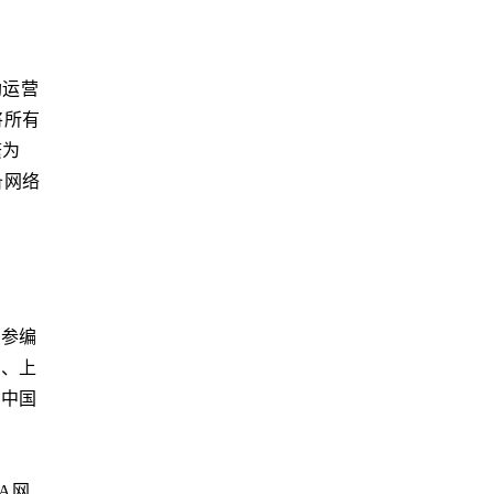
助运营
将所有
繁为
备网络
。参编
司、上
、中国
A网