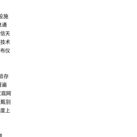
设施
息通
电信天
三技术
发布仪
验存
普遍
家庭网
乏甄别
程度上
频