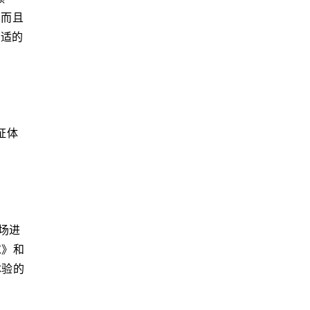
。而且
合适的
证体
场进
求》和
体验的